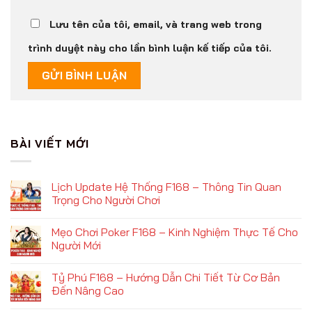
Lưu tên của tôi, email, và trang web trong
trình duyệt này cho lần bình luận kế tiếp của tôi.
BÀI VIẾT MỚI
Lịch Update Hệ Thống F168 – Thông Tin Quan
Trọng Cho Người Chơi
Mẹo Chơi Poker F168 – Kinh Nghiệm Thực Tế Cho
Người Mới
Tỷ Phú F168 – Hướng Dẫn Chi Tiết Từ Cơ Bản
Đến Nâng Cao