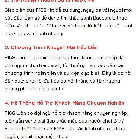
Giao diện của F168 rất dễ sử dụng, ngay cả với người mới
bắt đầu. Bạn sẽ dễ dàng tìm thấy sảnh Baccarat, thực
hiện các thao tác đặt cược và theo dõi kết quả một cách
mượt mà và nhanh chóng.
3. Chương Trình Khuyến Mãi Hấp Dẫn
F168 cung cấp nhiều chương trình khuyến mãi hấp dẫn
cho người chơi Baccarat, từ thưởng nạp đầu đến các
chương trình hoàn tiền và sự kiện đặc biệt. Đây là cơ hội
để người chơi tối đa hóa cơ hội thắng và tận hưởng
những phần thưởng giá trị.
4. Hệ Thống Hỗ Trợ Khách Hàng Chuyên Nghiệp
F168 luôn có đội ngũ hỗ trợ khách hàng chuyên nghiệp,
luôn sẵn sàng giải đáp thắc mắc của người chơi 24/7.
Bạn có thể liên hệ với F168 qua các kênh như chat trực
tuyến, email hoặc điện thoại.