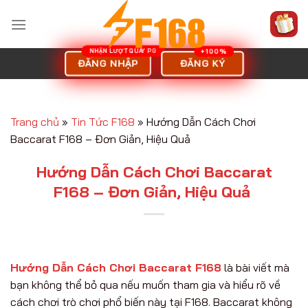
Skip
to
content
ĐĂNG NHẬP
ĐĂNG KÝ
Trang chủ
»
Tin Tức F168
»
Hướng Dẫn Cách Chơi
Baccarat F168 – Đơn Giản, Hiệu Quả
Hướng Dẫn Cách Chơi Baccarat
F168 – Đơn Giản, Hiệu Quả
Hướng Dẫn Cách Chơi Baccarat F168
là bài viết mà
bạn không thể bỏ qua nếu muốn tham gia và hiểu rõ về
cách chơi trò chơi phổ biến này tại F168. Baccarat không