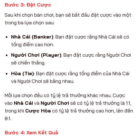
Bước 3: Đặt Cược
Sau khi chọn bàn chơi, bạn sẽ bắt đầu đặt cược vào một
trong ba lựa chọn sau:
Nhà Cái (Banker)
: Bạn đặt cược rằng Nhà Cái sẽ có
tổng điểm cao hơn.
Người Chơi (Player)
: Bạn đặt cược rằng Người Chơi
sẽ chiến thắng.
Hòa (Tie)
: Bạn đặt cược rằng tổng điểm của Nhà Cái
và Người Chơi sẽ bằng nhau.
Mỗi lựa chọn đều có tỷ lệ trả thưởng khác nhau. Cược
vào
Nhà Cái
và
Người Chơi
sẽ có tỷ lệ trả thưởng là 1:1,
trong khi
Cược Hòa
có tỷ lệ trả thưởng cao hơn, lên đến
8:1.
Bước 4: Xem Kết Quả