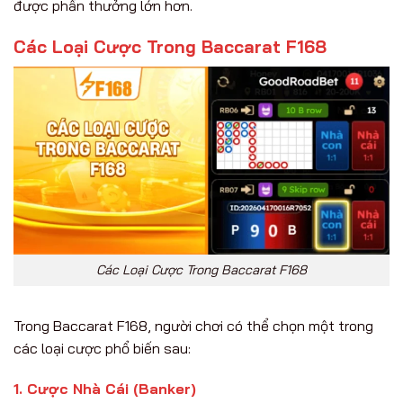
được phần thưởng lớn hơn.
Các Loại Cược Trong Baccarat F168
Các Loại Cược Trong Baccarat F168
Trong Baccarat F168, người chơi có thể chọn một trong
các loại cược phổ biến sau:
1. Cược Nhà Cái (Banker)