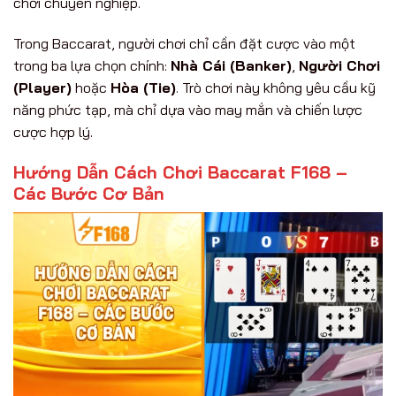
chơi chuyên nghiệp.
Trong Baccarat, người chơi chỉ cần đặt cược vào một
trong ba lựa chọn chính:
Nhà Cái (Banker)
,
Người Chơi
(Player)
hoặc
Hòa (Tie)
. Trò chơi này không yêu cầu kỹ
năng phức tạp, mà chỉ dựa vào may mắn và chiến lược
cược hợp lý.
Hướng Dẫn Cách Chơi Baccarat F168 –
Các Bước Cơ Bản