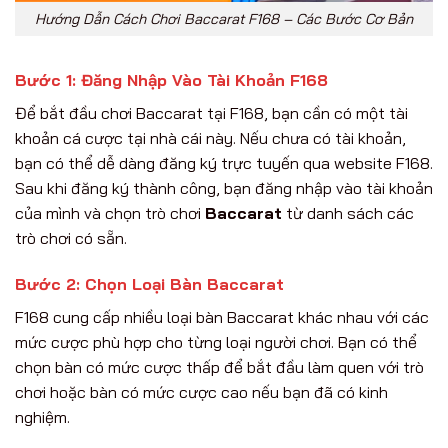
Hướng Dẫn Cách Chơi Baccarat F168 – Các Bước Cơ Bản
Bước 1: Đăng Nhập Vào Tài Khoản F168
Để bắt đầu chơi Baccarat tại F168, bạn cần có một tài
khoản cá cược tại nhà cái này. Nếu chưa có tài khoản,
bạn có thể dễ dàng đăng ký trực tuyến qua website F168.
Sau khi đăng ký thành công, bạn đăng nhập vào tài khoản
của mình và chọn trò chơi
Baccarat
từ danh sách các
trò chơi có sẵn.
Bước 2: Chọn Loại Bàn Baccarat
F168 cung cấp nhiều loại bàn Baccarat khác nhau với các
mức cược phù hợp cho từng loại người chơi. Bạn có thể
chọn bàn có mức cược thấp để bắt đầu làm quen với trò
chơi hoặc bàn có mức cược cao nếu bạn đã có kinh
nghiệm.