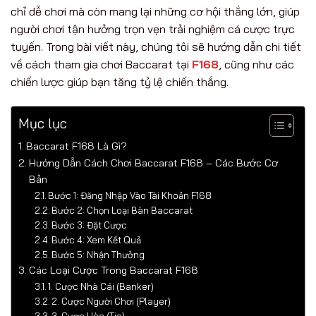
chỉ dễ chơi mà còn mang lại những cơ hội thắng lớn, giúp
người chơi tận hưởng trọn vẹn trải nghiệm cá cược trực
tuyến. Trong bài viết này, chúng tôi sẽ hướng dẫn chi tiết
về cách tham gia chơi Baccarat tại
F168
, cũng như các
chiến lược giúp bạn tăng tỷ lệ chiến thắng.
Mục lục
Baccarat F168 Là Gì?
Hướng Dẫn Cách Chơi Baccarat F168 – Các Bước Cơ
Bản
Bước 1: Đăng Nhập Vào Tài Khoản F168
Bước 2: Chọn Loại Bàn Baccarat
Bước 3: Đặt Cược
Bước 4: Xem Kết Quả
Bước 5: Nhận Thưởng
Các Loại Cược Trong Baccarat F168
1. Cược Nhà Cái (Banker)
2. Cược Người Chơi (Player)
3. Cược Hòa (Tie)