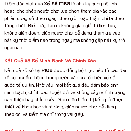
Điểm đặc biệt của
Xổ Số F168
là chu kỳ quay số linh
hoạt, cho phép người chơi lựa chọn tham gia vào các
phiên quay số theo ngày, theo giờ hoặc thậm chí là theo
từng phút. Điều này tạo ra không gian giải trí liên tục,
không gián đoạn, giúp người chơi dễ dàng tham gia vào
bất kỳ thời điểm nào trong ngày mà không gặp bất kỳ trở
ngại nào.
Kết Quả Xổ Số Minh Bạch Và Chính Xác
Kết quả xổ số tại
F168
được đồng bộ trực tiếp từ các đài
xổ số truyền thống trong nước và các tổ chức xổ số
quốc tế uy tín. Nhờ vậy, mọi kết quả đều đảm bảo tính
minh bạch, chính xác tuyệt đối và không xảy ra tình trạng
can thiệp hay chỉnh sửa. Giao diện hiển thị kết quả được
thiết kế khoa học và rõ ràng, giúp người chơi dễ dàng
theo dõi và kiểm tra chỉ trong vài giây.