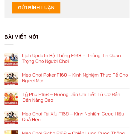
BÀI VIẾT MỚI
Lịch Update Hệ Thống F168 – Thông Tin Quan
Trọng Cho Người Chơi
Mẹo Chơi Poker F168 – Kinh Nghiệm Thực Tế Cho
Người Mới
Tỷ Phú F168 – Hướng Dẫn Chi Tiết Từ Cơ Bản
Đến Nâng Cao
Mẹo Chơi Tài Xỉu F168 – Kinh Nghiệm Cược Hiệu
Quả Hơn
Mẹo Chơi Sicbo F168 – Chiến Lược Cược Thông