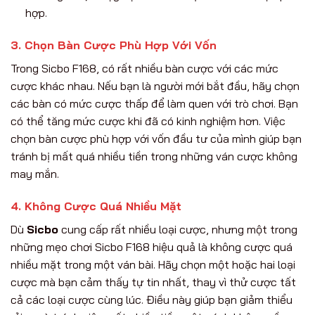
hợp.
3. Chọn Bàn Cược Phù Hợp Với Vốn
Trong Sicbo F168, có rất nhiều bàn cược với các mức
cược khác nhau. Nếu bạn là người mới bắt đầu, hãy chọn
các bàn có mức cược thấp để làm quen với trò chơi. Bạn
có thể tăng mức cược khi đã có kinh nghiệm hơn. Việc
chọn bàn cược phù hợp với vốn đầu tư của mình giúp bạn
tránh bị mất quá nhiều tiền trong những ván cược không
may mắn.
4. Không Cược Quá Nhiều Mặt
Dù
Sicbo
cung cấp rất nhiều loại cược, nhưng một trong
những mẹo chơi Sicbo F168 hiệu quả là không cược quá
nhiều mặt trong một ván bài. Hãy chọn một hoặc hai loại
cược mà bạn cảm thấy tự tin nhất, thay vì thử cược tất
cả các loại cược cùng lúc. Điều này giúp bạn giảm thiểu