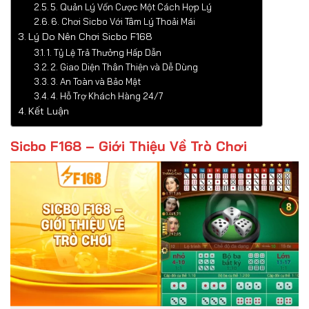
5. Quản Lý Vốn Cược Một Cách Hợp Lý
6. Chơi Sicbo Với Tâm Lý Thoải Mái
Lý Do Nên Chơi Sicbo F168
1. Tỷ Lệ Trả Thưởng Hấp Dẫn
2. Giao Diện Thân Thiện và Dễ Dùng
3. An Toàn và Bảo Mật
4. Hỗ Trợ Khách Hàng 24/7
Kết Luận
Sicbo F168 – Giới Thiệu Về Trò Chơi