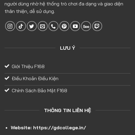
người dùng nhờ hệ thống trò chơi đa dạng và giao diện
thân thiện, dễ sử dụng.
LƯU Ý
Giới Thiệu F168
Điều Khoản Điều Kiện
Chính Sách Bảo Mật F168
THÔNG TIN LIÊN HỆ
Website:
https://gdcollege.in/