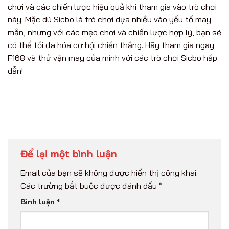
chơi và các chiến lược hiệu quả khi tham gia vào trò chơi
này. Mặc dù Sicbo là trò chơi dựa nhiều vào yếu tố may
mắn, nhưng với các mẹo chơi và chiến lược hợp lý, bạn sẽ
có thể tối đa hóa cơ hội chiến thắng. Hãy tham gia ngay
F168 và thử vận may của mình với các trò chơi Sicbo hấp
dẫn!
Để lại một bình luận
Email của bạn sẽ không được hiển thị công khai.
Các trường bắt buộc được đánh dấu
*
Bình luận
*