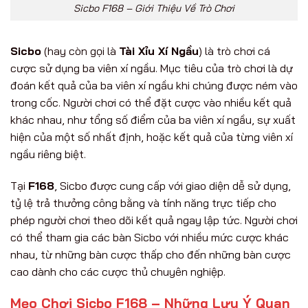
Sicbo F168 – Giới Thiệu Về Trò Chơi
Sicbo
(hay còn gọi là
Tài Xỉu Xí Ngầu
) là trò chơi cá
cược sử dụng ba viên xí ngầu. Mục tiêu của trò chơi là dự
đoán kết quả của ba viên xí ngầu khi chúng được ném vào
trong cốc. Người chơi có thể đặt cược vào nhiều kết quả
khác nhau, như tổng số điểm của ba viên xí ngầu, sự xuất
hiện của một số nhất định, hoặc kết quả của từng viên xí
ngầu riêng biệt.
Tại
F168
, Sicbo được cung cấp với giao diện dễ sử dụng,
tỷ lệ trả thưởng công bằng và tính năng trực tiếp cho
phép người chơi theo dõi kết quả ngay lập tức. Người chơi
có thể tham gia các bàn Sicbo với nhiều mức cược khác
nhau, từ những bàn cược thấp cho đến những bàn cược
cao dành cho các cược thủ chuyên nghiệp.
Mẹo Chơi Sicbo F168 – Những Lưu Ý Quan