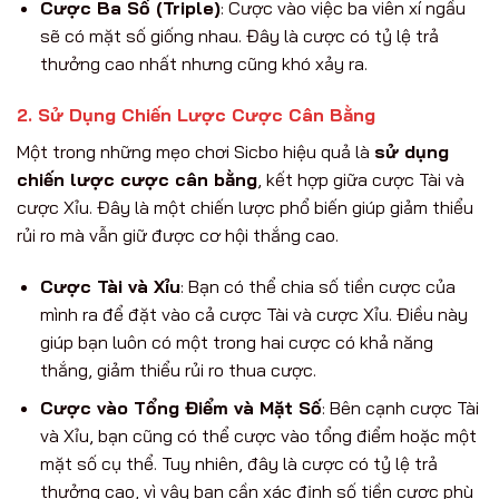
Cược Ba Số (Triple)
: Cược vào việc ba viên xí ngầu
sẽ có mặt số giống nhau. Đây là cược có tỷ lệ trả
thưởng cao nhất nhưng cũng khó xảy ra.
2. Sử Dụng Chiến Lược Cược Cân Bằng
Một trong những mẹo chơi Sicbo hiệu quả là
sử dụng
chiến lược cược cân bằng
, kết hợp giữa cược Tài và
cược Xỉu. Đây là một chiến lược phổ biến giúp giảm thiểu
rủi ro mà vẫn giữ được cơ hội thắng cao.
Cược Tài và Xỉu
: Bạn có thể chia số tiền cược của
mình ra để đặt vào cả cược Tài và cược Xỉu. Điều này
giúp bạn luôn có một trong hai cược có khả năng
thắng, giảm thiểu rủi ro thua cược.
Cược vào Tổng Điểm và Mặt Số
: Bên cạnh cược Tài
và Xỉu, bạn cũng có thể cược vào tổng điểm hoặc một
mặt số cụ thể. Tuy nhiên, đây là cược có tỷ lệ trả
thưởng cao, vì vậy bạn cần xác định số tiền cược phù